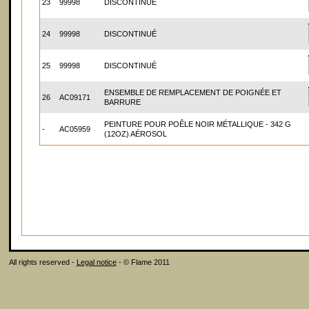
23
99998
DISCONTINUÉ
24
99998
DISCONTINUÉ
25
99998
DISCONTINUÉ
ENSEMBLE DE REMPLACEMENT DE POIGNÉE ET
26
AC09171
BARRURE
PEINTURE POUR POÊLE NOIR MÉTALLIQUE - 342 G
-
AC05959
(12OZ) AÉROSOL
All rights reserved -
Legal notice
- © Flame 2011