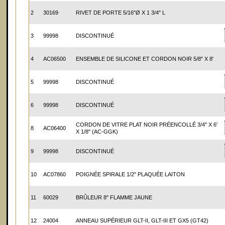
2
30169
RIVET DE PORTE 5/16"Ø X 1 3/4" L
3
99998
DISCONTINUÉ
4
AC06500
ENSEMBLE DE SILICONE ET CORDON NOIR 5/8" X 8'
5
99998
DISCONTINUÉ
6
99998
DISCONTINUÉ
CORDON DE VITRE PLAT NOIR PRÉENCOLLÉ 3/4" X 6'
8
AC06400
X 1/8" (AC-GGK)
9
99998
DISCONTINUÉ
10
AC07860
POIGNÉE SPIRALE 1/2" PLAQUÉE LAITON
11
60029
BRÛLEUR 8" FLAMME JAUNE
12
24004
ANNEAU SUPÉRIEUR GLT-II, GLT-III ET GX5 (GT42)