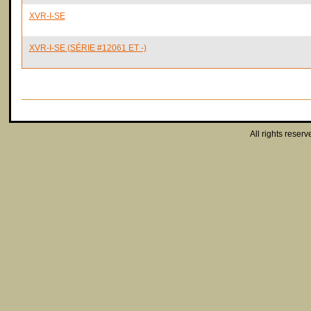
XVR-I-SE
XVR-I-SE (SÉRIE #12061 ET -)
All rights reserv